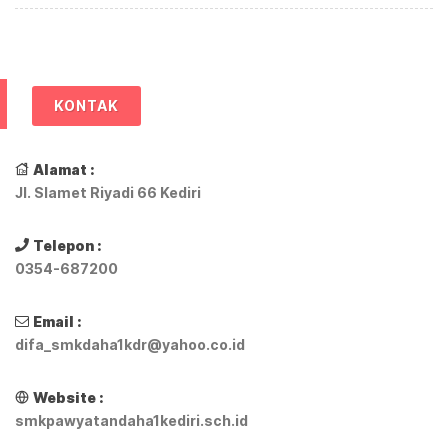
KONTAK
Alamat :
Jl. Slamet Riyadi 66 Kediri
Telepon :
0354-687200
Email :
difa_smkdaha1kdr@yahoo.co.id
Website :
smkpawyatandaha1kediri.sch.id