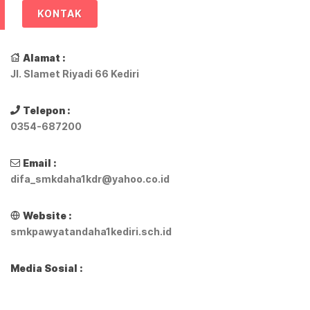
KONTAK
Alamat :
Jl. Slamet Riyadi 66 Kediri
Telepon :
0354-687200
Email :
difa_smkdaha1kdr@yahoo.co.id
Website :
smkpawyatandaha1kediri.sch.id
Media Sosial :