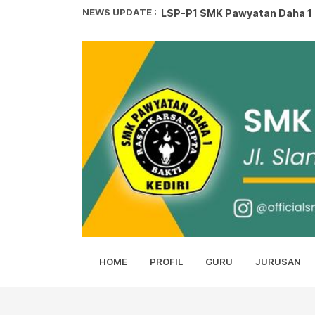
NEWS UPDATE :
LSP-P1 SMK Pawyatan Daha 1 Ke
SISWA SMK PAWYATAN DAHA 1 
SMK PAWYATAN DAHA 1 PANEN 
Juara Pembuatan Film Pendek.
LOMBA KARYA TULIS ILMIAH...
KEJUARAAN PENCAK SILAT SET
Syaban Gerbang Ramadhan...
Upacara Hari kartini...
Memahami Tawakkal kepada Al
HOME
PROFIL
GURU
JURUSAN
SMK Pawyatan Daha 1 Kediri Be