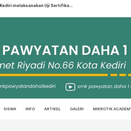
diri melaksanakan Uji Sertifika...
KEDIRI MASUK 10 BESAR TERBAIK NILA...
PRESTASI...
..
IA HATI TERATE...
lah SWT...
SISWA
INFO
ARTIKEL
GALERI
MIKROTIK ACADEM
rjaya di Lomba Coding Competiti...