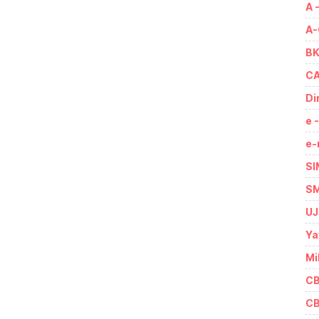
A 
A-
BK
CA
Di
e 
e-
SI
SM
UJ
Ya
Mi
CB
CB