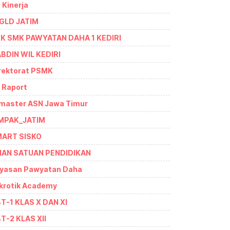
- Kinerja
GLD JATIM
K SMK PAWYATAN DAHA 1 KEDIRI
BDIN WIL KEDIRI
rektorat PSMK
- Raport
master ASN Jawa Timur
MPAK_JATIM
ART SISKO
IAN SATUAN PENDIDIKAN
yasan Pawyatan Daha
krotik Academy
T-1 KLAS X DAN XI
T-2 KLAS XII