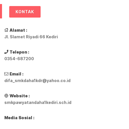
KONTAK
Alamat :
Jl. Slamet Riyadi 66 Kediri
Telepon :
0354-687200
Email :
difa_smkdaha1kdr@yahoo.co.id
Website :
smkpawyatandaha1kediri.sch.id
Media Sosial :