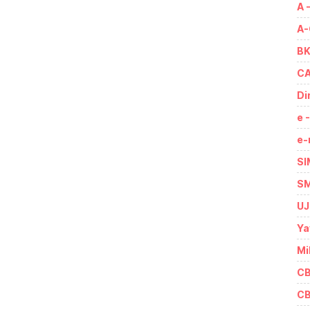
A 
A-
BK
CA
Di
e 
e-
SI
SM
UJ
Ya
Mi
CB
CB