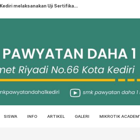
KEDIRI MASUK 10 BESAR TERBAIK NILA...
PRESTASI...
..
IA HATI TERATE...
lah SWT...
SISWA
INFO
ARTIKEL
GALERI
MIKROTIK ACADEM
rjaya di Lomba Coding Competiti...
diri melaksanakan Uji Sertifika...