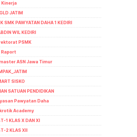
- Kinerja
GLD JATIM
K SMK PAWYATAN DAHA 1 KEDIRI
BDIN WIL KEDIRI
rektorat PSMK
- Raport
master ASN Jawa Timur
MPAK_JATIM
ART SISKO
IAN SATUAN PENDIDIKAN
yasan Pawyatan Daha
krotik Academy
T-1 KLAS X DAN XI
T-2 KLAS XII