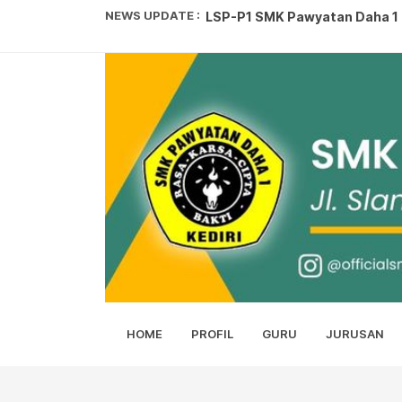
NEWS UPDATE :
SISWA SMK PAWYATAN DAHA 1 
SMK PAWYATAN DAHA 1 PANEN 
Juara Pembuatan Film Pendek.
LOMBA KARYA TULIS ILMIAH...
KEJUARAAN PENCAK SILAT SET
Syaban Gerbang Ramadhan...
Upacara Hari kartini...
Memahami Tawakkal kepada Al
HOME
PROFIL
GURU
JURUSAN
SMK Pawyatan Daha 1 Kediri Be
LSP-P1 SMK Pawyatan Daha 1 Ke