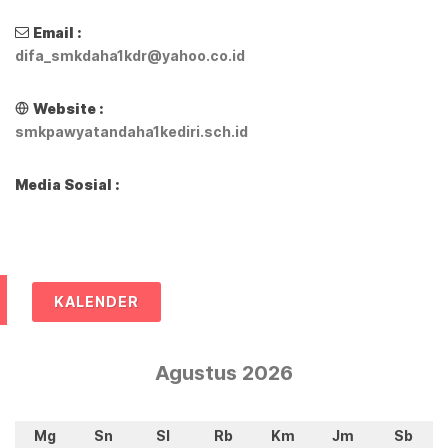
Email :
difa_smkdaha1kdr@yahoo.co.id
Website :
smkpawyatandaha1kediri.sch.id
Media Sosial :
KALENDER
Agustus 2026
Mg
Sn
Sl
Rb
Km
Jm
Sb