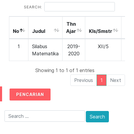
SEARCH:
Thn
No
Judul
Ajar
Kls/Smstr
Aks
1
Silabus
2019-
XII/5
Un
Matematika
2020
Showing 1 to 1 of 1 entries
Previous
1
Next
PENCARIAN