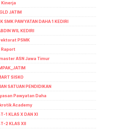
- Kinerja
GLD JATIM
K SMK PAWYATAN DAHA 1 KEDIRI
BDIN WIL KEDIRI
rektorat PSMK
- Raport
master ASN Jawa Timur
MPAK_JATIM
ART SISKO
IAN SATUAN PENDIDIKAN
yasan Pawyatan Daha
krotik Academy
T-1 KLAS X DAN XI
T-2 KLAS XII