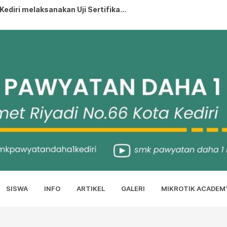
diri melaksanakan Uji Sertifika...
KEDIRI MASUK 10 BESAR TERBAIK NILA...
PRESTASI...
..
IA HATI TERATE...
lah SWT...
SISWA
INFO
ARTIKEL
GALERI
MIKROTIK ACADEM
rjaya di Lomba Coding Competiti...