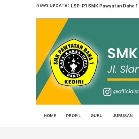
NEWS UPDATE :
LSP-P1 SMK Pawyatan Daha 1 Ke
SISWA SMK PAWYATAN DAHA 1 
SMK PAWYATAN DAHA 1 PANEN 
Juara Pembuatan Film Pendek.
LOMBA KARYA TULIS ILMIAH...
KEJUARAAN PENCAK SILAT SET
Syaban Gerbang Ramadhan...
Upacara Hari kartini...
Memahami Tawakkal kepada Al
HOME
PROFIL
GURU
JURUSAN
SMK Pawyatan Daha 1 Kediri Be