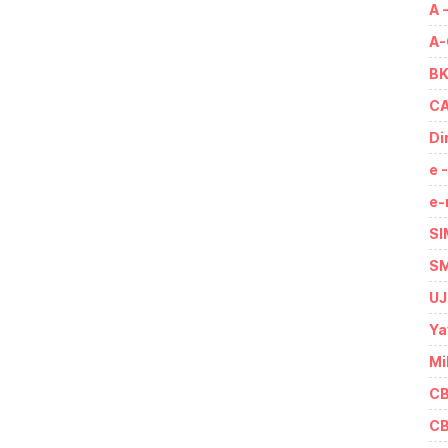
A 
A-
BK
CA
Di
e 
e-
SI
SM
UJ
Ya
Mi
CB
CB