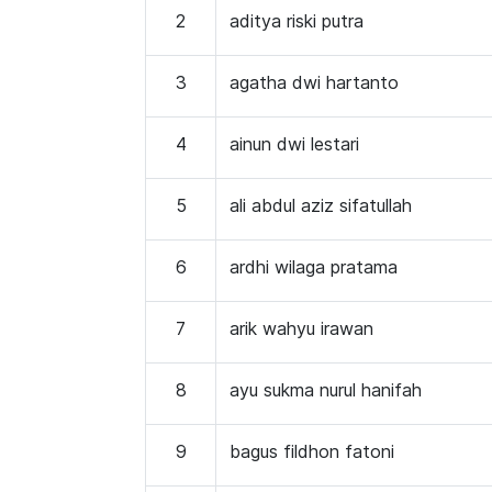
2
aditya riski putra
3
agatha dwi hartanto
4
ainun dwi lestari
5
ali abdul aziz sifatullah
6
ardhi wilaga pratama
7
arik wahyu irawan
8
ayu sukma nurul hanifah
9
bagus fildhon fatoni