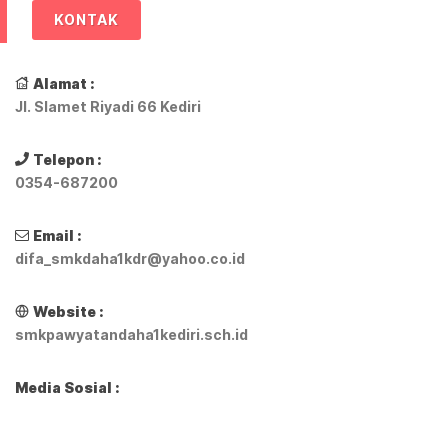
KONTAK
Alamat :
Jl. Slamet Riyadi 66 Kediri
Telepon :
0354-687200
Email :
difa_smkdaha1kdr@yahoo.co.id
Website :
smkpawyatandaha1kediri.sch.id
Media Sosial :