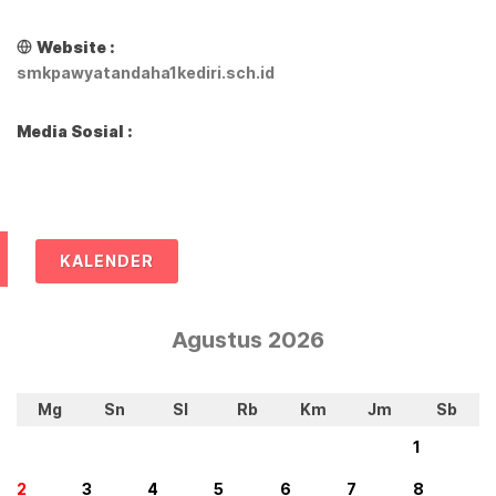
Website :
smkpawyatandaha1kediri.sch.id
Media Sosial :
KALENDER
Agustus 2026
Mg
Sn
Sl
Rb
Km
Jm
Sb
1
2
3
4
5
6
7
8