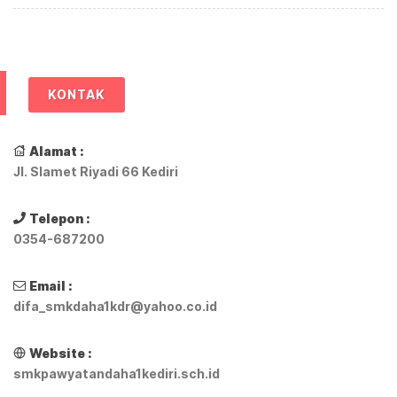
KONTAK
Alamat :
Jl. Slamet Riyadi 66 Kediri
Telepon :
0354-687200
Email :
difa_smkdaha1kdr@yahoo.co.id
Website :
smkpawyatandaha1kediri.sch.id