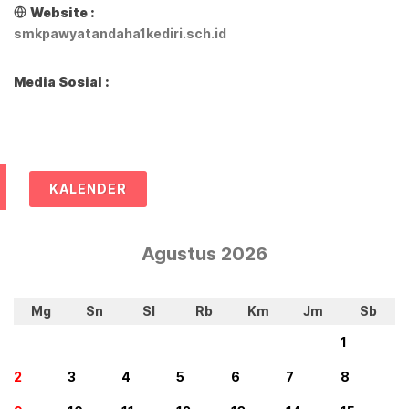
Website :
smkpawyatandaha1kediri.sch.id
Media Sosial :
KALENDER
Agustus 2026
Mg
Sn
Sl
Rb
Km
Jm
Sb
1
2
3
4
5
6
7
8